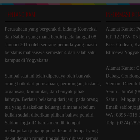
TENTANG KAMI
INFORMASI KO
Perusahaan yang bergerak di bidang Konveksi
Alamat Kantor P
dan Sablon yang mana berdiri pada tanggal 08
RT. 12 / RW. 05 
Januari 2015 oleh seorang pemuda yang masih
Kec. Godean, Ka
berstatus mahasiswa semester 4 dari salah satu
Istimewa Yogyak
kampus di Yogyakarta.
Alamat Kantor C
Sampai saat ini telah dipercaya oleh banyak
Dabag, Condongc
orang baik dari perusahaan, perorangan, instansi,
Sleman, Daerah 
organisasi, komunitas, dan banyak pihak
Senin - Jum'at (
lainnya. Berlatar belakang dari janji pada orang
Sabtu - Minggu (
tua yang disaksikan keluarga dimana sebelum
Email: sablonjo
kuliah sudah diberikan pilihan bahwa pendiri
WA: 0895 4015 
Sablon Jogja ID harus memilih tempat
Telp: (0274) 28
melanjutkan jenjang pendidikan di tempat yang
dekat dengan rumah tinggal dan dibiayai semua