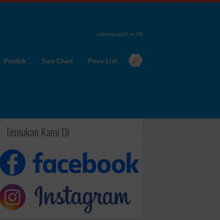
sablonjogjaID on FB
Produk
Size Chart
Price List
Temukan Kami Di