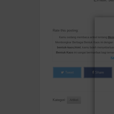
Rate this posting:
Kamu sedang membaca artikel tentang
Mem
Membongkar Berbagai Bentuk Kaos ini dengan 
bentuk-kaos.html
, kamu boleh menyebarluas
Bentuk Kaos
ini sangat bermanfaat bagi tem
Ka
Tweet
Share
Kategori:
Artikel