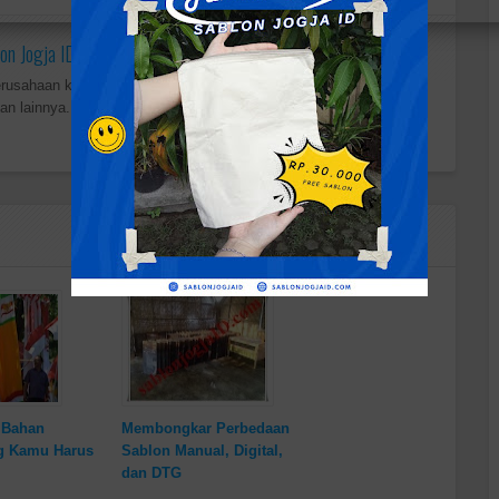
on Jogja ID
erusahaan konveksi dan sablon yang melayani beragam seperti
an lainnya.
s Bahan
Membongkar Perbedaan
g Kamu Harus
Sablon Manual, Digital,
dan DTG