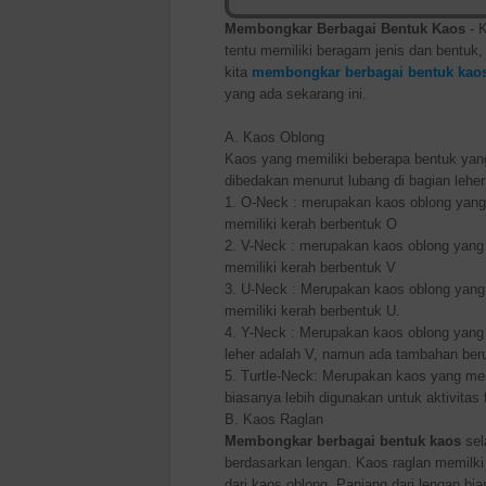
Membongkar Berbagai Bentuk Kaos
- 
tentu memiliki beragam jenis dan bentuk,
kita
membongkar berbagai bentuk kao
yang ada sekarang ini.
A. Kaos Oblong
Kaos yang memiliki beberapa bentuk yan
dibedakan menurut lubang di bagian leher
1.
O-Neck : merupakan kaos oblong yang
memiliki kerah berbentuk O
2.
V-Neck : merupakan kaos oblong yang
memiliki kerah berbentuk V
3.
U-Neck : Merupakan kaos oblong yang
memiliki kerah berbentuk U.
4.
Y-Neck : Merupakan kaos oblong yang m
leher adalah V, namun ada tambahan ber
5. Turtle-Neck: Merupakan kaos yang me
biasanya lebih digunakan untuk aktivitas f
B. Kaos Raglan
Membongkar berbagai bentuk kaos
sel
berdasarkan lengan. Kaos raglan memilki
dari kaos oblong. Panjang dari lengan bi