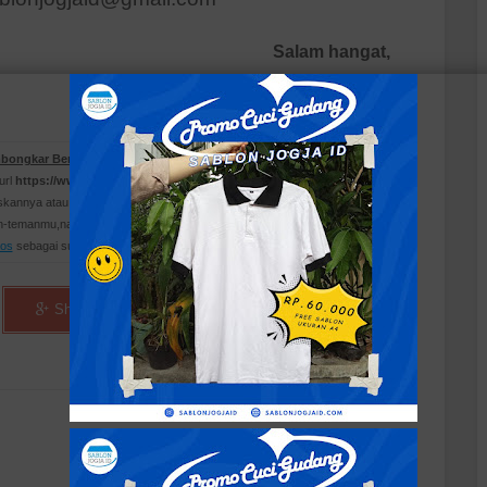
Salam hangat,
Sablon Jogja ID
bongkar Berbagai Bentuk Kaos
dan kamu bisa menemukan artikel
url
https://www.sablonjogjaid.com/2015/02/membongkar-berbagai-
kannya atau mengcopy paste-nya jika artikel
Membongkar Berbagai
an-temanmu,namun tolong cantumkan link
Membongkar Berbagai Bentuk
os
sebagai sumbernya ya!.
Share
Share
Share