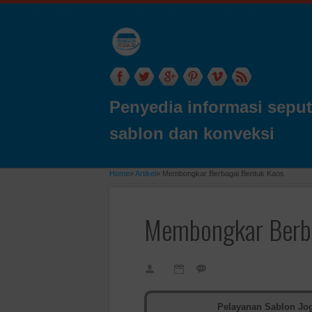
Penyedia informasi seput
sablon dan konveksi
Home
»
Artikel
»
Membongkar Berbagai Bentuk Kaos
Membongkar Berba
Pelayanan Sablon Jog