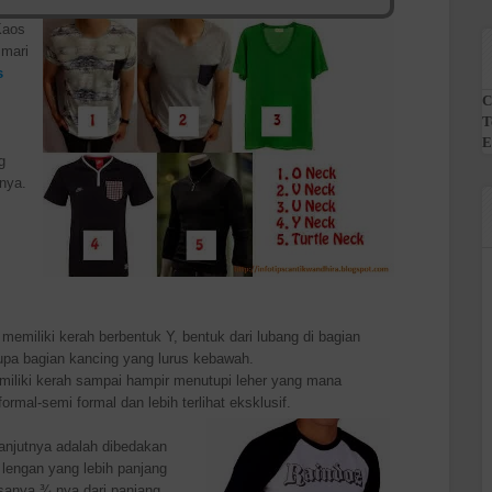
Kaos
 mari
s
C
T
E
g
nya.
emiliki kerah berbentuk Y, bentuk dari lubang di bagian
upa bagian kancing yang lurus kebawah.
miliki kerah sampai hampir menutupi leher yang mana
ormal-semi formal dan lebih terlihat eksklusif.
anjutnya adalah dibedakan
 lengan yang lebih panjang
asanya ¾ nya dari panjang