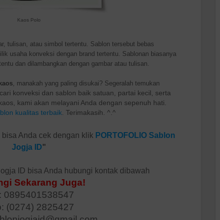
Kaos Polo
, tulisan, atau simbol tertentu. Sablon tersebut bebas
milik usaha konveksi dengan brand tertentu. Sablonan biasanya
tentu dan dilambangkan dengan gambar atau tulisan.
kaos
, manakah yang paling disukai? Segeralah temukan
ari konveksi dan sablon baik satuan, partai kecil, serta
u/kaos, kami akan melayani Anda dengan sepenuh hati.
lon kualitas terbaik
. Terimakasih. ^.^
D bisa Anda cek dengan klik
PORTOFOLIO Sablon
Jogja ID
"
ogja ID bisa Anda hubungi kontak dibawah
gi Sekarang Juga!
 0895401538547
p: (0274) 2825427
ablonjogjaid@gmail.com