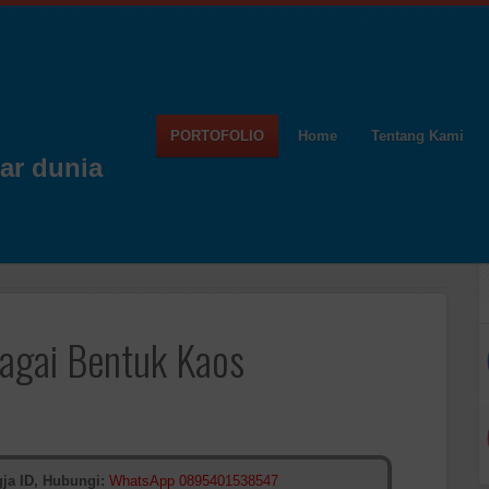
PORTOFOLIO
Home
Tentang Kami
ar dunia
gai Bentuk Kaos
ja ID, Hubungi:
WhatsApp 0895401538547