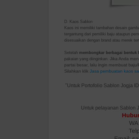
D. Kaos Sablon
Kaos ini memiliki tambahan desain gambar
tergantung dari pemiliki baju ataupun pe
disesuaikan dengan brand atau merek ter
Setelah
membongkar berbagai bentuk 
Jika Anda menc
pakaian yang diinginkan.
partai besar, lalu ingin membuat baj
Silahkan klik
Jasa pembuatan kaos sab
"Untuk Portofolio Sablon Jogja I
Untuk pelayanan Sablon J
Hubun
WA:
Tel
Email: s