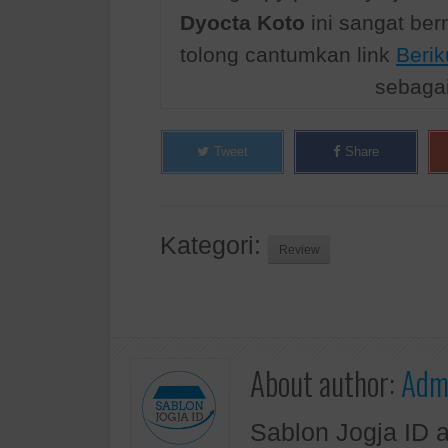
Dyocta Koto
ini sangat be
tolong cantumkan link
Beri
sebaga
Tweet
Share
Kategori:
Review
About author:
Admi
Sablon Jogja ID 