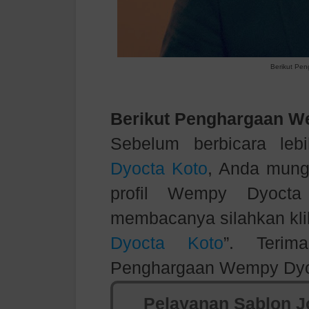
Berikut Pe
Berikut Penghargaan W
Sebelum berbicara leb
Dyocta Koto
, Anda mung
profil Wempy Dyocta 
membacanya silahkan kli
Dyocta Koto
”. Terima
Penghargaan Wempy Dyo
Pelayanan Sablon Jo