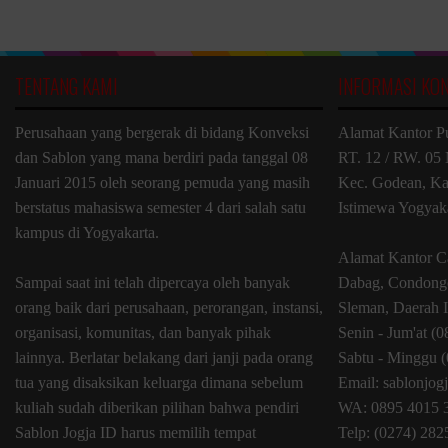
TENTANG KAMI
INFORMASI KO
Perusahaan yang bergerak di bidang Konveksi
Alamat Kantor P
dan Sablon yang mana berdiri pada tanggal 08
RT. 12 / RW. 05 
Januari 2015 oleh seorang pemuda yang masih
Kec. Godean, Ka
berstatus mahasiswa semester 4 dari salah satu
Istimewa Yogyak
kampus di Yogyakarta.
Alamat Kantor C
Sampai saat ini telah dipercaya oleh banyak
Dabag, Condongc
orang baik dari perusahaan, perorangan, instansi,
Sleman, Daerah 
organisasi, komunitas, dan banyak pihak
Senin - Jum'at (
lainnya. Berlatar belakang dari janji pada orang
Sabtu - Minggu (
tua yang disaksikan keluarga dimana sebelum
Email: sablonjo
kuliah sudah diberikan pilihan bahwa pendiri
WA: 0895 4015 
Sablon Jogja ID harus memilih tempat
Telp: (0274) 28