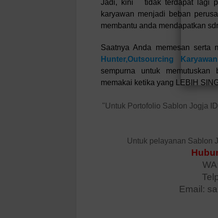
Jadi, kini tidak terdapat lagi
karyawan menjadi beban perusah
membantu anda mendapatkan sdm 
Saatnya Anda memesan serta 
Hunter,Outsourcing Karyawan
sempurna untuk memutuska
memakai ketika yang LEBIH SI
"Untuk Portofolio Sablon Jogja I
Untuk pelayanan Sablon J
Hubun
WA:
Tel
Email: s