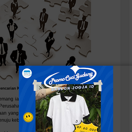
 Pencarian Karyawan dan Tenaga Kerja
mang ialah rekan kerja banyak perusahaan yang
. Perusahaan yang menentukan buat menggunakan
aan yang sadar akan pentingnya peran karyawan
ju keberhasilan yang lebih besar lagi.