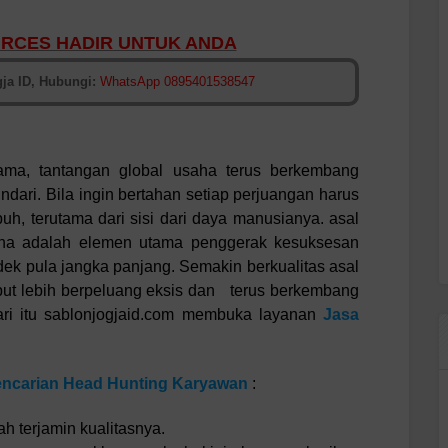
RCES HADIR UNTUK ANDA
ja ID, Hubungi:
WhatsApp 0895401538547
ama, tantangan global usaha terus berkembang
ndari. Bila ingin bertahan setiap perjuangan harus
, terutama dari sisi dari daya manusianya. asal
saha adalah elemen utama penggerak kesuksesan
dek pula jangka panjang. Semakin berkualitas asal
but lebih berpeluang eksis dan terus berkembang
i itu sablonjogjaid.com membuka layanan
Jasa
encarian Head Hunting Karyawan
:
 terjamin kualitasnya.