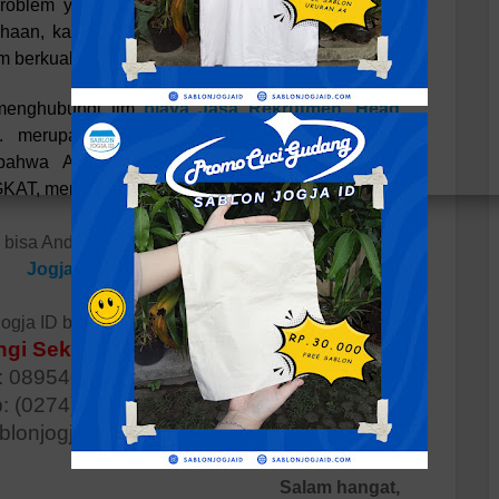
 problem yang berkaitan menggunakan perekrutan
aan, karena terdapat jasa perekrutan yang siap
berkualitas.
menghubungi tim
biaya Jasa Rekrutmen, Head
. merupakan ini ialah waktu yang SANGAT
n bahwa Anda mampu MEMULAI PERUBAHAN
NGKAT, menggunakan biaya TERJANGKAU!
D bisa Anda cek dengan klik
PORTOFOLIO Sablon
Jogja ID
"
ogja ID bisa Anda hubungi kontak dibawah
gi Sekarang Juga!
 0895401538547
p: (0274) 2825427
ablonjogjaid@gmail.com
Salam hangat,