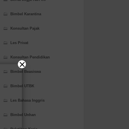
Bimbel Karantina
Konsultan Pajak
Les Privat
Konsultan Pendidikan
Bimbel Beasiswa
Bimbel UTBK
Les Bahasa Inggris
Bimbel Unhan