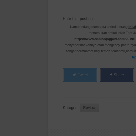
Rate this posting:
Kamu sedang membaca artikel tentang
Inil
menemukan artikel Inilah Tarif 
https://www.sablonjogjaid.com/2019/10
menyebarluaskannya atau mengcopy paste-nya j
sangat bermanfaat bagi teman-temanmu,namun 
Ke
Tweet
Share
Kategori:
Review