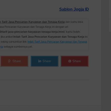
Sablon Jogja ID
ah Tarif Jasa Pencarian Karyawan dan Tenaga Kerja
dan kamu bisa
Jasa Pencarian Karyawan dan Tenaga Kerja ini dengan url
/tarif-jasa-pencarian-karyawan-tenaga-kerja.html
, kamu boleh
ika artikel
Inilah Tarif Jasa Pencarian Karyawan dan Tenaga Kerja
ini
tolong cantumkan link
Inilah Tarif Jasa Pencarian Karyawan dan Tenaga
rja
sebagai sumbernya ya!.
Share
Share
Share