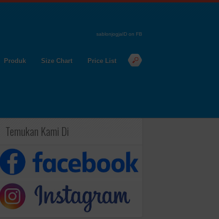
sablonjogjaID on FB
Produk
Size Chart
Price List
Temukan Kami Di