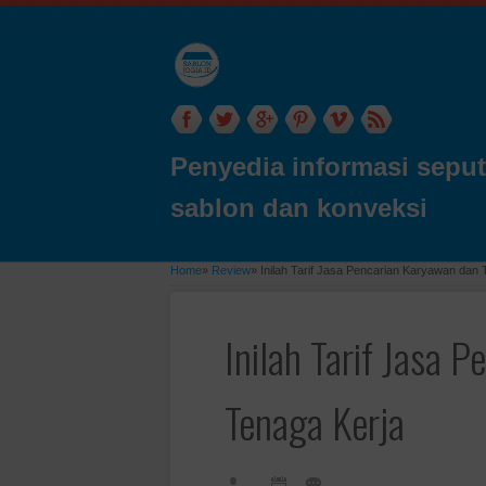
Penyedia informasi seput
sablon dan konveksi
Home
»
Review
»
Inilah Tarif Jasa Pencarian Karyawan dan 
Inilah Tarif Jasa 
Tenaga Kerja