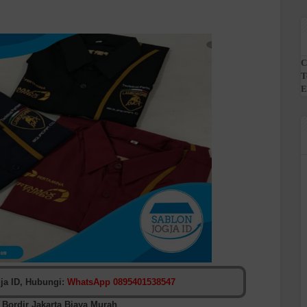
C
T
E
ja ID, Hubungi:
WhatsApp 0895401538547
 Bordir
Jakarta Biaya Murah