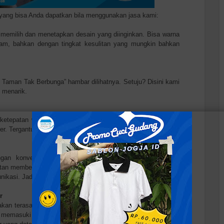
n yang bisa Anda dapatkan bila menggunakan jasa kami:
a memilih dan menetapkan desain yang diinginkan. Bisa warna
am, bahkan dengan tingkat kesulitan yang mungkin bahkan
i Taman Tak Berbunga” hambar dilihatnya. Setuju? Disini kami
 menarik.
g ketepatan waktu pembuatan. Konveksi Jakarta menawarkan
r. Tergantung dari berapa banyak pesanan yang diinginkan.
an konveksi lainnya. Bisa langsung deal atau bahkan
an memberitahu terlebih dahulu mengapa pesanan dibatalkan
nikasi. Jadi Anda bisa tanya-tanya dulu semua tentang kami.
r
akan terasa atmosfer para pekerja keras yang sedang bekerja
memasuki ruang pemesanan, sudah terlihat CS kami siap