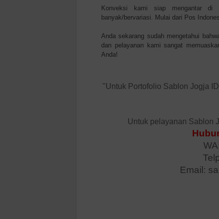
Konveksi kami siap mengantar di
banyak/bervariasi. Mulai dari Pos Indone
Anda sekarang sudah mengetahui bahwa 
dan pelayanan kami sangat memuaskan
Anda!
"Untuk Portofolio Sablon Jogja I
Untuk pelayanan Sablon J
Hubun
WA:
Tel
Email: s