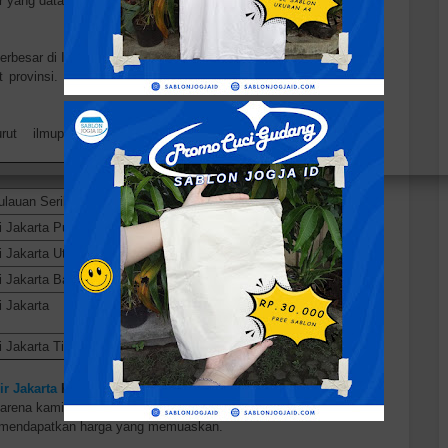
 yang datang.
terbesar di Indonesia. Jakarta merupakan satu-satunya kota di
 provinsi. Jakarta terletak di pesisir bagian barat laut Pulau
rut ilmupengetahuanumum.com, berikut adalah daftar
Ibu Kota Kabupaten
ulauan Seribu
Pulau Pramuka
i Jakarta Pusat
-
 Jakarta Utara
-
 Jakarta Barat
-
i Jakarta
-
i Jakarta Timur
-
r Jakarta
Kami?
Karena kami sangat bersaing dan sangat konstan dari tahun ke
n mendapatkan harga yang memuaskan.