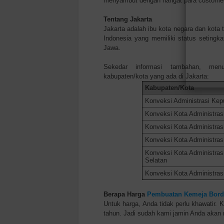
menyambut dengan hangat para customer
Tentang Jakarta
Jakarta adalah ibu kota negara dan kota 
Indonesia yang memiliki status setingkat
Jawa.
Sekedar informasi tambahan, menu
kabupaten/kota yang ada di Jakarta:
Kabupaten/Kota
Konveksi Administrasi Kep
Konveksi Kota Administras
Konveksi Kota Administrasi
Konveksi Kota Administrasi
Konveksi Kota Administras
Selatan
Konveksi Kota Administras
Berapa Harga
Pembuatan Kemeja Bordi
Untuk harga, Anda tidak perlu khawatir. 
tahun. Jadi sudah kami jamin Anda aka