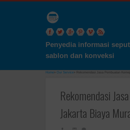
Penyedia informasi seput
sablon dan konveksi
Home
»
Our Service
»
Rekomendasi Jasa Pembuatan Kemeja
Rekomendasi Jasa
Jakarta Biaya Mur