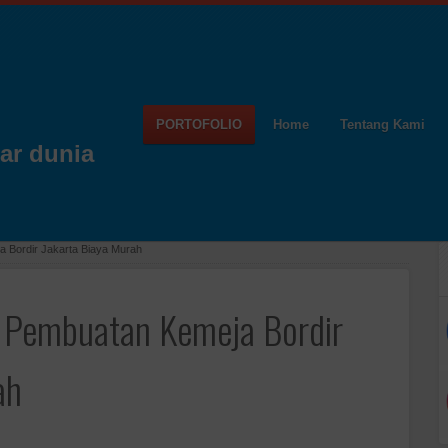
PORTOFOLIO
Home
Tentang Kami
ar dunia
 Bordir Jakarta Biaya Murah
 Pembuatan Kemeja Bordir
ah