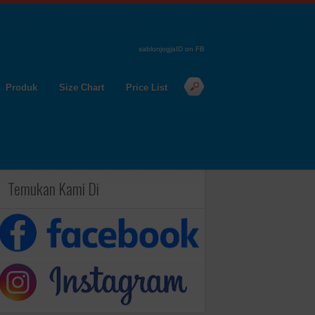
sablonjogjaID on FB
Produk
Size Chart
Price List
Temukan Kami Di