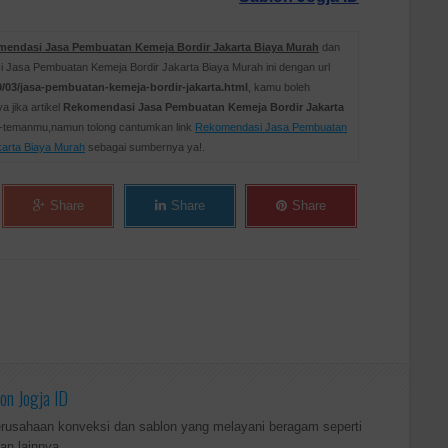
endasi Jasa Pembuatan Kemeja Bordir Jakarta Biaya Murah
dan
Jasa Pembuatan Kemeja Bordir Jakarta Biaya Murah ini dengan url
/03/jasa-pembuatan-kemeja-bordir-jakarta.html
, kamu boleh
jika artikel
Rekomendasi Jasa Pembuatan Kemeja Bordir Jakarta
n-temanmu,namun tolong cantumkan link
Rekomendasi Jasa Pembuatan
karta Biaya Murah
sebagai sumbernya ya!.
Share
Share
Share
on Jogja ID
erusahaan konveksi dan sablon yang melayani beragam seperti
an lainnya.