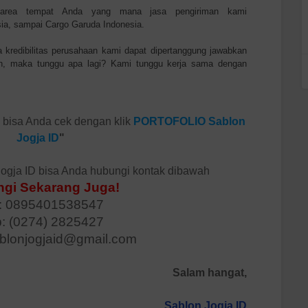
 area tempat Anda yang mana jasa pengiriman kami
sia, sampai Cargo Garuda Indonesia.
kredibilitas perusahaan kami dapat dipertanggung jawabkan
, maka tunggu apa lagi? Kami tunggu kerja sama dengan
D bisa Anda cek dengan klik
PORTOFOLIO Sablon
Jogja ID
"
ogja ID bisa Anda hubungi kontak dibawah
gi Sekarang Juga!
 0895401538547
p: (0274) 2825427
ablonjogjaid@gmail.com
Salam hangat,
Sablon Jogja ID