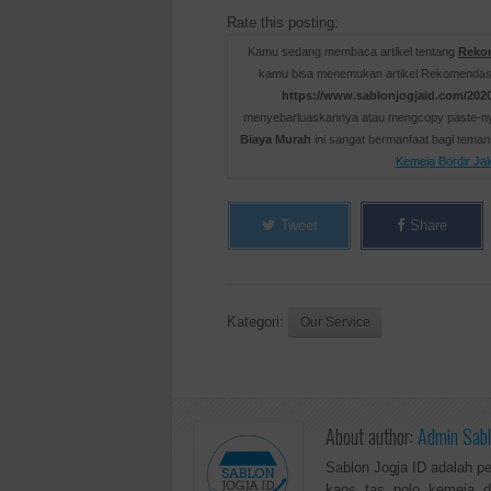
Rate this posting:
Kamu sedang membaca artikel tentang
Rekom
kamu bisa menemukan artikel Rekomendasi 
https://www.sablonjogjaid.com/2020
menyebarluaskannya atau mengcopy paste-nya 
Biaya Murah
ini sangat bermanfaat bagi tema
Kemeja Bordir Ja
Tweet
Share
Kategori:
Our Service
About author:
Admin Sabl
Sablon Jogja ID adalah p
kaos, tas, polo, kemeja, d