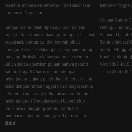
berstatus mahasiswa semester 4 dari salah satu
Istimewa Yogyak
kampus di Yogyakarta.
Alamat Kantor C
Sampai saat ini telah dipercaya oleh banyak
Dabag, Condongc
orang baik dari perusahaan, perorangan, instansi,
Sleman, Daerah 
organisasi, komunitas, dan banyak pihak
Senin - Jum'at (
lainnya. Berlatar belakang dari janji pada orang
Sabtu - Minggu (
tua yang disaksikan keluarga dimana sebelum
Email: sablonjo
kuliah sudah diberikan pilihan bahwa pendiri
WA: 0895 4015 
Sablon Jogja ID harus memilih tempat
Telp: (0274) 28
melanjutkan jenjang pendidikan di tempat yang
dekat dengan rumah tinggal dan dibiayai semua
kebutuhan atau yang kedua bisa memilih untuk
melanjutkan di Yogyakarta tapi biaya hidup
harus bisa ditanggung sendiri. Anda bisa
membaca lengkap tentang profil perusahaan
disini