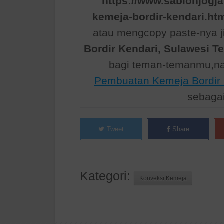
https://www.sablonjogj
kemeja-bordir-kendari.ht
atau mengcopy paste-nya ji
Bordir Kendari, Sulawesi T
bagi teman-temanmu,na
Pembuatan Kemeja Bordir 
sebaga
Tweet
Share
Kategori:
Konveksi Kemeja