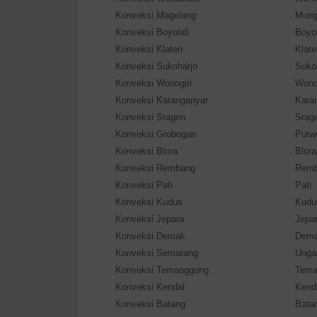
Konveksi Magelang
Mung
Konveksi Boyolali
Boyol
Konveksi Klaten
Klate
Konveksi Sukoharjo
Suko
Konveksi Wonogiri
Wono
Konveksi Karanganyar
Kara
Konveksi Sragen
Srag
Konveksi Grobogan
Purw
Konveksi Blora
Blora
Konveksi Rembang
Rem
Konveksi Pati
Pati
Konveksi Kudus
Kudu
Konveksi Jepara
Jepa
Konveksi Demak
Dem
Konveksi Semarang
Unga
Konveksi Temanggung
Tema
Konveksi Kendal
Kend
Konveksi Batang
Bata