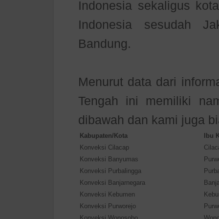
Indonesia sekaligus kota
Indonesia sesudah Ja
Bandung.
Menurut data dari inform
Tengah ini memiliki na
dibawah dan kami juga b
Kabupaten/Kota
Ibu 
Konveksi Cilacap
Cilac
Konveksi Banyumas
Purw
Konveksi Purbalingga
Purba
Konveksi Banjarnegara
Banj
Konveksi Kebumen
Keb
Konveksi Purworejo
Purw
Konveksi Wonosobo
Wono