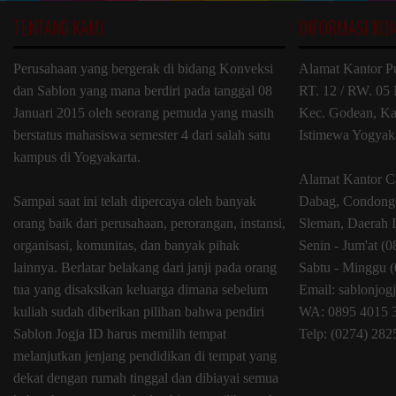
TENTANG KAMI
INFORMASI KO
Perusahaan yang bergerak di bidang Konveksi
Alamat Kantor P
dan Sablon yang mana berdiri pada tanggal 08
RT. 12 / RW. 05 
Januari 2015 oleh seorang pemuda yang masih
Kec. Godean, Ka
berstatus mahasiswa semester 4 dari salah satu
Istimewa Yogyak
kampus di Yogyakarta.
Alamat Kantor C
Sampai saat ini telah dipercaya oleh banyak
Dabag, Condongc
orang baik dari perusahaan, perorangan, instansi,
Sleman, Daerah 
organisasi, komunitas, dan banyak pihak
Senin - Jum'at (
lainnya. Berlatar belakang dari janji pada orang
Sabtu - Minggu (
tua yang disaksikan keluarga dimana sebelum
Email: sablonjo
kuliah sudah diberikan pilihan bahwa pendiri
WA: 0895 4015 
Sablon Jogja ID harus memilih tempat
Telp: (0274) 28
melanjutkan jenjang pendidikan di tempat yang
dekat dengan rumah tinggal dan dibiayai semua