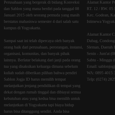
Perusahaan yang bergerak di bidang Konveksi
Alamat Kantor P
dan Sablon yang mana berdiri pada tanggal 08
RT. 12 / RW. 05 
Januari 2015 oleh seorang pemuda yang masih
Kec. Godean, Ka
berstatus mahasiswa semester 4 dari salah satu
Istimewa Yogyak
kampus di Yogyakarta.
Alamat Kantor C
Sampai saat ini telah dipercaya oleh banyak
Dabag, Condongc
orang baik dari perusahaan, perorangan, instansi,
Sleman, Daerah 
organisasi, komunitas, dan banyak pihak
Senin - Jum'at (
lainnya. Berlatar belakang dari janji pada orang
Sabtu - Minggu (
tua yang disaksikan keluarga dimana sebelum
Email: sablonjo
kuliah sudah diberikan pilihan bahwa pendiri
WA: 0895 4015 
Sablon Jogja ID harus memilih tempat
Telp: (0274) 28
melanjutkan jenjang pendidikan di tempat yang
dekat dengan rumah tinggal dan dibiayai semua
kebutuhan atau yang kedua bisa memilih untuk
melanjutkan di Yogyakarta tapi biaya hidup
harus bisa ditanggung sendiri. Anda bisa