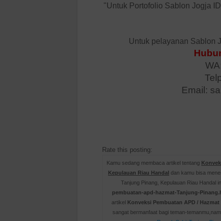
"Untuk Portofolio Sablon Jogja I
Untuk pelayanan Sablon J
Hubun
WA:
Tel
Email: s
Rate this posting:
Kamu sedang membaca artikel tentang
Konvek
Kepulauan Riau Handal
dan kamu bisa menem
Tanjung Pinang, Kepulauan Riau Handal in
pembuatan-apd-hazmat-Tanjung-Pinang.
artikel
Konveksi Pembuatan APD / Hazmat 
sangat bermanfaat bagi teman-temanmu,namu