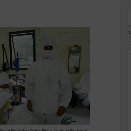
C
T
E
tandar Rumah Sakit Tanjung Pinang, Kepulauan Riau Handal