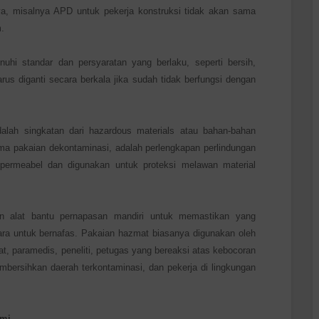
ya, misalnya APD untuk pekerja konstruksi tidak akan sama
.
i standar dan persyaratan yang berlaku, seperti bersih,
rus diganti secara berkala jika sudah tidak berfungsi dengan
lah singkatan dari hazardous materials atau bahan-bahan
ama pakaian dekontaminasi, adalah perlengkapan perlindungan
impermeabel dan digunakan untuk proteksi melawan material
an alat bantu pernapasan mandiri untuk memastikan yang
a untuk bernafas. Pakaian hazmat biasanya digunakan oleh
t, paramedis, peneliti, petugas yang bereaksi atas kebocoran
mbersihkan daerah terkontaminasi, dan pekerja di lingkungan
mi