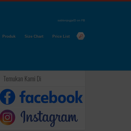
sablonjogjaID on FB
Produk
Size Chart
Price List
Temukan Kami Di