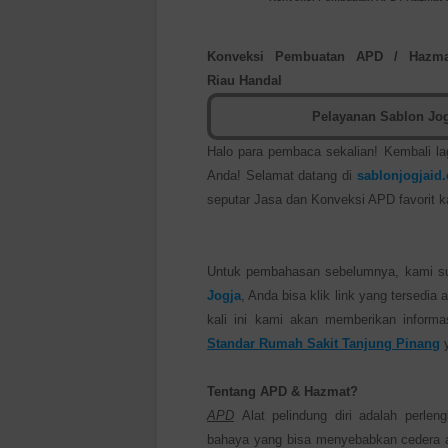
Konveksi Pembuatan APD / Hazma
Riau
Handal
Pelayanan Sablon Jog
Halo para pembaca sekalian! Kembali la
Anda! Selamat datang di
sablonjogjaid
seputar Jasa dan Konveksi APD favorit ka
Untuk pembahasan sebelumnya, kami 
Jogja
, Anda bisa klik link yang tersedia 
kali ini kami akan memberikan inform
Standar Rumah Sakit Tanjung Pinang
y
Tentang APD & Hazmat?
APD
Alat pelindung diri adalah perlen
bahaya yang bisa menyebabkan cedera at