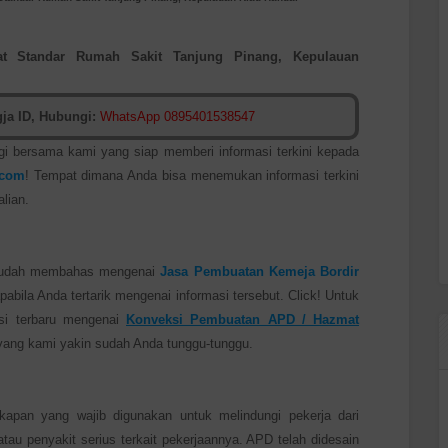
t Standar Rumah Sakit Tanjung Pinang, Kepulauan
ja ID, Hubungi:
WhatsApp 0895401538547
gi bersama kami yang siap memberi informasi terkini kepada
.com
! Tempat dimana Anda bisa menemukan informasi terkini
lian.
sudah membahas mengenai
Jasa Pembuatan Kemeja Bordir
apabila Anda tertarik mengenai informasi tersebut. Click! Untuk
asi terbaru mengenai
Konveksi Pembuatan APD / Hazmat
ang kami yakin sudah Anda tunggu-tunggu.
gkapan yang wajib digunakan untuk melindungi pekerja dari
au penyakit serius terkait pekerjaannya. APD telah didesain