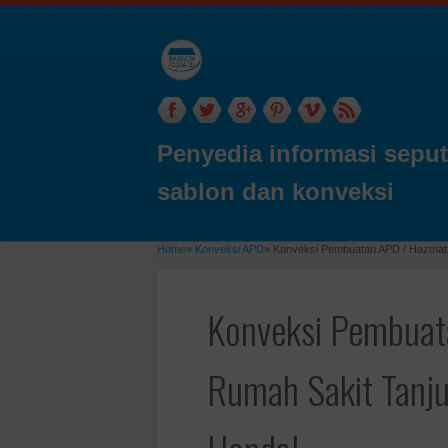
Penyedia informasi seput
sablon dan konveksi
Home
»
Konveksi APD
»
Konveksi Pembuatan APD / Hazmat 
Konveksi Pembuat
Rumah Sakit Tanju