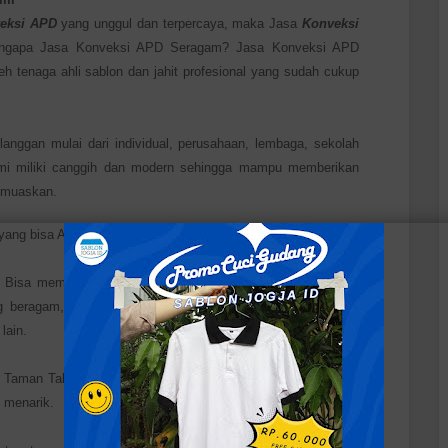
veksi APD
yang unggul dan terpercaya, maka Jasa
Konveksi
ngapa Jasa Konveksi APD Seragam? Jasa Konveksi APD
h tenaga ahli sablon dan jahit profesional yang sudah cukup
nggan mulai dari individual, perusahaan, lembaga, sekolah
 kami miliki canggih dan modern sehingga mampu memberikan
emuaskan.
n yang bisa Anda dapatkan bila menggunakan jasa kami:
 Bisa memilih dan menetapkan desain yang diinginkan. Bisa
 beragam, bahkan dengan tingkat kesulitan yang mungkin
lain.
i Taman Tak Berbunga” hambar dilihatnya. Setuju? Disini kami
 menarik.