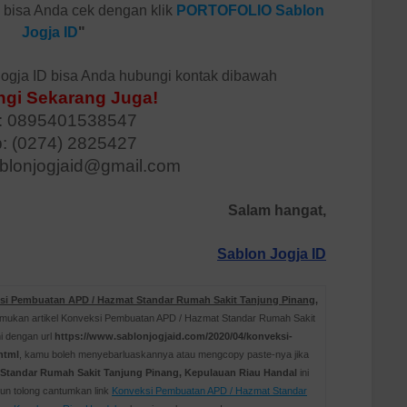
D bisa Anda cek dengan klik
PORTOFOLIO Sablon
Jogja ID
"
ogja ID bisa Anda hubungi kontak dibawah
gi Sekarang Juga!
 0895401538547
p: (0274) 2825427
ablonjogjaid@gmail.com
Salam hangat,
Sablon Jogja ID
si Pembuatan APD / Hazmat Standar Rumah Sakit Tanjung Pinang,
ukan artikel Konveksi Pembuatan APD / Hazmat Standar Rumah Sakit
i dengan url
https://www.sablonjogjaid.com/2020/04/konveksi-
html
, kamu boleh menyebarluaskannya atau mengcopy paste-nya jika
Standar Rumah Sakit Tanjung Pinang, Kepulauan Riau Handal
ini
n tolong cantumkan link
Konveksi Pembuatan APD / Hazmat Standar