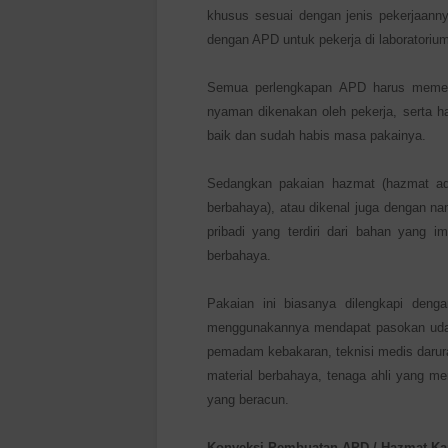
khusus sesuai dengan jenis pekerjaann
dengan APD untuk pekerja di laboratorium
Semua perlengkapan APD harus memenuh
nyaman dikenakan oleh pekerja, serta ha
baik dan sudah habis masa pakainya.
Sedangkan pakaian hazmat (hazmat ada
berbahaya), atau dikenal juga dengan n
pribadi yang terdiri dari bahan yang 
berbahaya.
Pakaian ini biasanya dilengkapi deng
menggunakannya mendapat pasokan udar
pemadam kebakaran, teknisi medis darura
material berbahaya, tenaga ahli yang me
yang beracun.
Konveksi Pembuatan APD / Hazmat
Ka