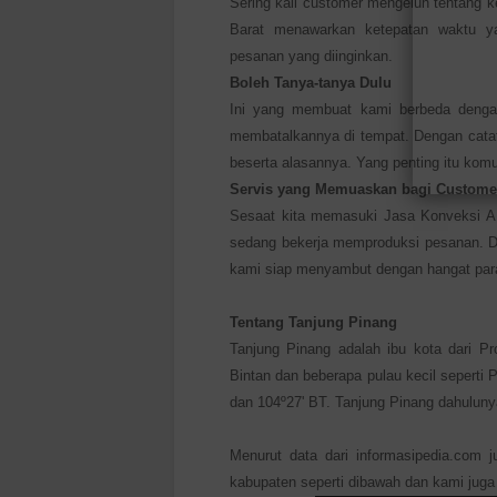
Sering kali customer mengeluh tentang
Barat menawarkan ketepatan waktu ya
pesanan yang diinginkan.
Boleh Tanya-tanya Dulu
Ini yang membuat kami berbeda denga
membatalkannya di tempat. Dengan catat
beserta alasannya. Yang penting itu komu
Servis yang Memuaskan bagi Custome
Sesaat kita memasuki Jasa Konveksi A
sedang bekerja memproduksi pesanan. D
kami siap menyambut dengan hangat par
Tentang Tanjung Pinang
Tanjung Pinang adalah ibu kota dari Pro
Bintan dan beberapa pulau kecil seperti
dan 104º27' BT. Tanjung Pinang dahuluny
Menurut data dari informasipedia.com j
kabupaten seperti dibawah dan kami juga