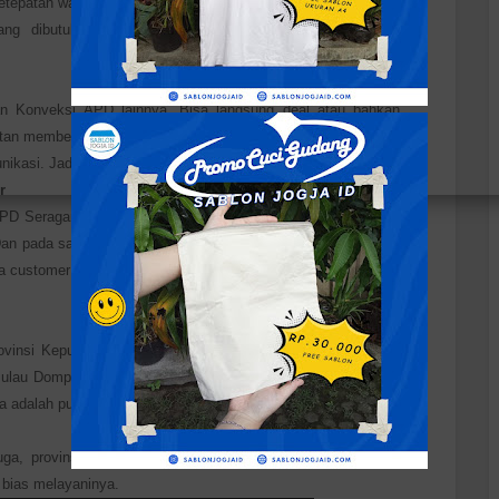
 ketepatan waktu pembuatan. Konveksi APD Manokwari, Papua
ng dibutuhkan customer. Tergantung dari berapa banyak
n Konveksi APD lainnya. Bisa langsung deal atau bahkan
an memberitahu terlebih dahulu mengapa pesanan dibatalkan
nikasi. Jadi Anda bisa tanya-tanya dulu semua tentang kami.
r
PD Seragam, akan terasa atmosfer para pekerja keras yang
an pada saat memasuki ruang pemesanan, sudah terlihat CS
a customer yang datang.
vinsi Kepulauan Riau, Indonesia. Kota ini terletak di Pulau
 Pulau Dompak dan Pulau Penyengat, dengan koordinat 0º5' LU
a adalah pusat pemerintahan Kesultanan Riau-Lingga.
uga, provinsi Kepulauan Riau ini memiliki nama kabupaten-
 bias melayaninya.