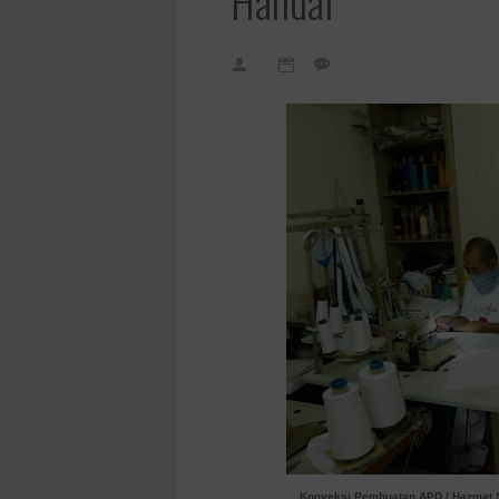
Handal
Konveksi Pembuatan APD / Hazmat S