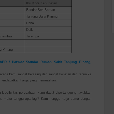
Ibu Kota Kabupaten
Bandar Seri Bentan
Tanjung Balai Karimun
Ranai
Daik
 Anambas
Tarempa
-
g Pinang
-
APD / Hazmat Standar Rumah Sakit Tanjung Pinang,
Karena kami sangat bersaing dan sangat konstan dari tahun ke
n mendapatkan harga yang memuaskan.
kredibilitas perusahaan kami dapat dipertanggung jawabkan
, maka tunggu apa lagi? Kami tunggu kerja sama dengan