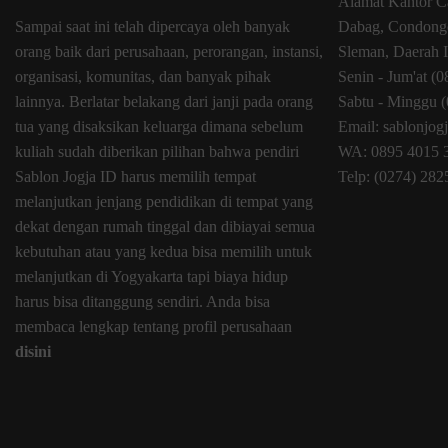
Alamat Kantor C
Sampai saat ini telah dipercaya oleh banyak
Dabag, Condongc
orang baik dari perusahaan, perorangan, instansi,
Sleman, Daerah 
organisasi, komunitas, dan banyak pihak
Senin - Jum'at (
lainnya. Berlatar belakang dari janji pada orang
Sabtu - Minggu (
tua yang disaksikan keluarga dimana sebelum
Email: sablonjo
kuliah sudah diberikan pilihan bahwa pendiri
WA: 0895 4015 
Sablon Jogja ID harus memilih tempat
Telp: (0274) 28
melanjutkan jenjang pendidikan di tempat yang
dekat dengan rumah tinggal dan dibiayai semua
kebutuhan atau yang kedua bisa memilih untuk
melanjutkan di Yogyakarta tapi biaya hidup
harus bisa ditanggung sendiri. Anda bisa
membaca lengkap tentang profil perusahaan
disini