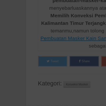
pembuatan-masker-ka
menyebarluaskannya atau
Memilih Konveksi Pem
Kalimantan Timur Terjang
temanmu,namun tolong 
Pembuatan Masker Kain Sama
sebaga
Tweet
Share
Kategori:
Konveksi Masker