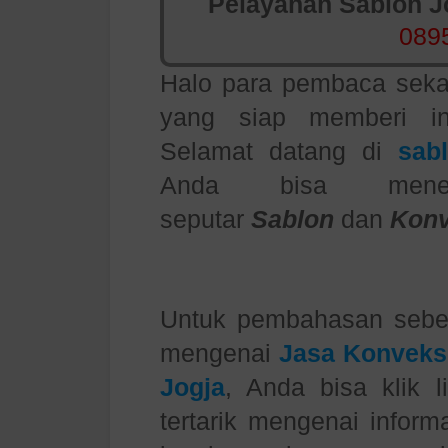
Pelayanan Sablon Jo
089
Halo para pembaca sekal
yang siap memberi in
Selamat datang di
sab
Anda bisa menemu
seputar
Sablon
dan
Konv
Untuk pembahasan seb
mengenai
Jasa Konveksi
Jogja
, Anda bisa klik 
tertarik mengenai informa