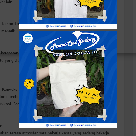
er lain.
i Taman Tak Berbunga” hambar dilihatnya. Setuju? Disini kami
 menarik.
g ketepatan waktu pembuatan. Konveksi Masker Manokwari,
u yang dibutuhkan customer. Tergantung dari berapa banyak
 Konveksi Masker lainnya. Bisa langsung deal atau bahkan
an memberitahu terlebih dahulu mengapa pesanan dibatalkan
nikasi. Jadi Anda bisa tanya-tanya dulu semua tentang kami.
r
 akan terasa atmosfer para pekerja keras yang sedang bekerja