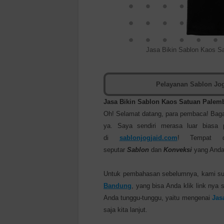
Jasa Bikin Sablon Kaos S
Pelayanan Sablon Jog
Jasa Bikin Sablon Kaos Satuan
Palemb
Oh! Selamat datang, para pembaca! Baga
ya. Saya sendiri merasa luar biasa
di
sablonjogjaid.com
! Tempat d
seputar
Sablon
dan
Konveksi
yang Anda
Untuk pembahasan sebelumnya, kami su
B
andung
, yang bisa Anda klik link nya 
Anda tunggu-tunggu, yaitu mengenai
Jas
saja kita lanjut.