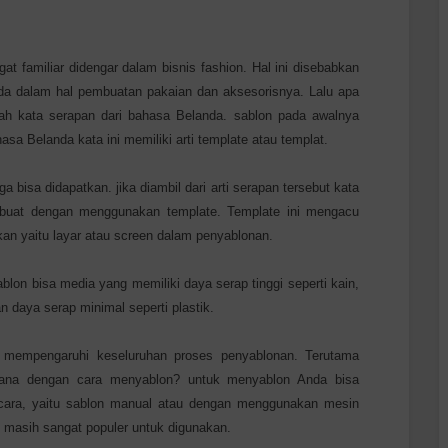
at familiar didengar dalam bisnis fashion. Hal ini disebabkan
da dalam hal pembuatan pakaian dan aksesorisnya. Lalu apa
ah kata serapan dari bahasa Belanda. sablon pada awalnya
hasa Belanda kata ini memiliki arti template atau templat.
a bisa didapatkan. jika diambil dari arti serapan tersebut kata
 dibuat dengan menggunakan template. Template ini mengacu
an yaitu layar atau screen dalam penyablonan.
lon bisa media yang memiliki daya serap tinggi seperti kain,
 daya serap minimal seperti plastik.
 mempengaruhi keseluruhan proses penyablonan. Terutama
mana dengan cara menyablon? untuk menyablon Anda bisa
ara, yaitu sablon manual atau dengan menggunakan mesin
ini masih sangat populer untuk digunakan.