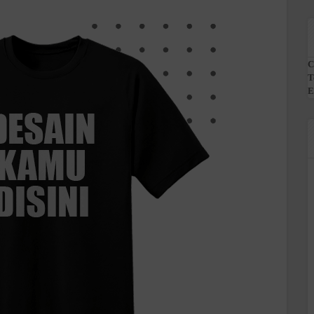
C
T
E