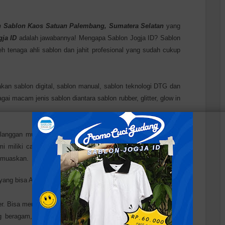
n Sablon Kaos Satuan
Palembang, Sumatera Selatan
yang
ja ID
adalah jawabannya! Mengapa Sablon Jogja ID? Sablon
h tenaga ahli sablon dan jahit profesional yang sudah cukup
an sablon digital, sablon manual, sablon teknologi DTG dan
gai macam jenis sablon diantara sablon rubber, glitter, glow in
nggan mulai dari individual, perusahaan, lembaga, sekolah
 kami miliki canggih dan modern sehingga mampu memberikan
emuaskan.
n yang bisa Anda dapatkan bila menggunakan jasa kami:
r. Bisa memilih dan menetapkan desain yang diinginkan. Bisa
 beragam, bahkan dengan tingkat kesulitan yang mungkin