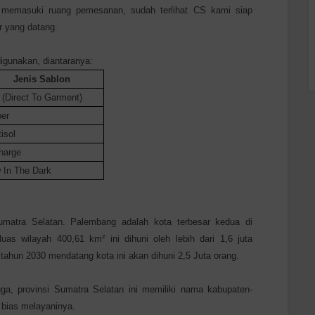
memasuki ruang pemesanan, sudah terlihat CS kami siap
 yang datang.
igunakan, diantaranya:
Jenis Sablon
(Direct To Garment)
er
isol
harge
 In The Dark
umatra Selatan. Palembang adalah kota terbesar kedua di
as wilayah 400,61 km² ini dihuni oleh lebih dari 1,6 juta
tahun 2030 mendatang kota ini akan dihuni 2,5 Juta orang.
uga, provinsi Sumatra Selatan ini memiliki nama kabupaten-
 bias melayaninya.