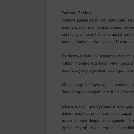
Tentang Sablon
Sablon
adalah salah satu kata yang sang
karena sablon memberikan variasi berbe
sebetulnya sablon? Sablon adalah sebu
berasal dari dari kata sjabloon. Dalam ba
Berdasarkan kata ini pengertian sablon jug
sablon memiliki arti hasil cetak yang
pada alat yang digunakan dalam pencetak
Media yang biasanya digunakan dalam sab
daya serap menengah seperti spanduk dan
Dalam sablon, penggunaan media juga
dalam pembuatan screen. Lalu bagai
melakukannya dengan menggunakan 2 c
(sablon digital). Kedua cara ini hingga k