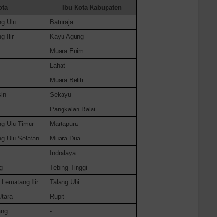
ota
Ibu Kota Kabupaten
g Ulu
Baturaja
 Ilir
Kayu Agung
Muara Enim
Lahat
Muara Beliti
in
Sekayu
Pangkalan Balai
g Ulu Timur
Martapura
g Ulu Selatan
Muara Dua
Indralaya
g
Tebing Tinggi
Lematang Ilir
Talang Ubi
tara
Rupit
ang
-