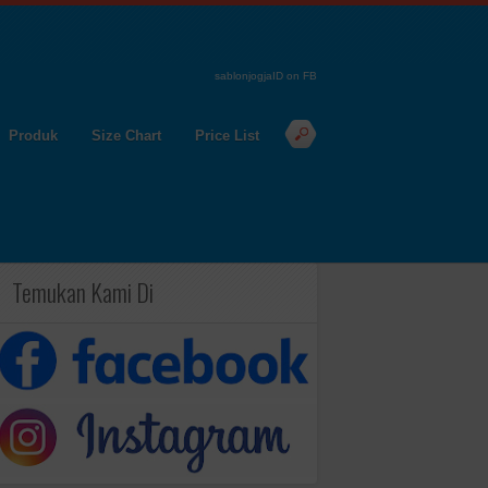
sablonjogjaID on FB
Produk
Size Chart
Price List
Temukan Kami Di