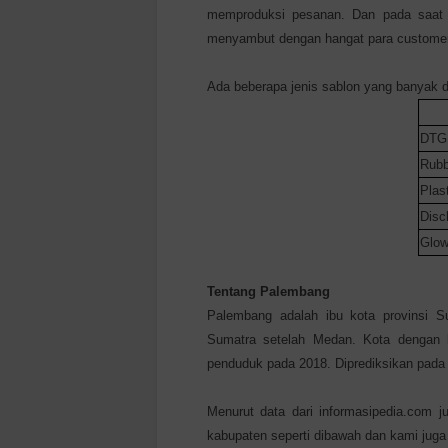
memproduksi pesanan. Dan pada saat 
menyambut dengan hangat para customer
Ada beberapa jenis sablon yang banyak d
DTG 
Rubb
Plast
Disc
Glow
Tentang Palembang
Palembang adalah ibu kota provinsi S
Sumatra setelah Medan. Kota dengan lu
penduduk pada 2018. Diprediksikan pada 
Menurut data dari informasipedia.com j
kabupaten seperti dibawah dan kami juga