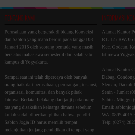
TENTANG KAMI
INFORMASI KO
Perusahaan yang bergerak di bidang Konveksi
Alamat Kantor P
dan Sablon yang mana berdiri pada tanggal 08
RT. 12 / RW. 05 
Januari 2015 oleh seorang pemuda yang masih
Kec. Godean, Ka
berstatus mahasiswa semester 4 dari salah satu
Istimewa Yogyak
kampus di Yogyakarta.
Alamat Kantor C
Sampai saat ini telah dipercaya oleh banyak
Dabag, Condongc
orang baik dari perusahaan, perorangan, instansi,
Sleman, Daerah 
organisasi, komunitas, dan banyak pihak
Senin - Jum'at (
lainnya. Berlatar belakang dari janji pada orang
Sabtu - Minggu (
tua yang disaksikan keluarga dimana sebelum
Email: sablonjo
kuliah sudah diberikan pilihan bahwa pendiri
WA: 0895 4015 
Sablon Jogja ID harus memilih tempat
Telp: (0274) 28
melanjutkan jenjang pendidikan di tempat yang