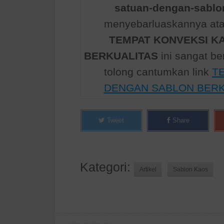
satuan-dengan-sablon
menyebarluaskannya atau
TEMPAT KONVEKSI K
BERKUALITAS
ini sangat b
tolong cantumkan link
T
DENGAN SABLON BERK
Tweet
Share
Kategori:
Artikel
Sablon Kaos