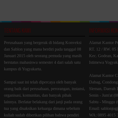
TENTANG KAMI
INFORMASI KO
Perusahaan yang bergerak di bidang Konveksi
Alamat Kantor P
dan Sablon yang mana berdiri pada tanggal 08
RT. 12 / RW. 05 
Januari 2015 oleh seorang pemuda yang masih
Kec. Godean, Ka
berstatus mahasiswa semester 4 dari salah satu
Istimewa Yogyak
kampus di Yogyakarta.
Alamat Kantor C
Sampai saat ini telah dipercaya oleh banyak
Dabag, Condongc
orang baik dari perusahaan, perorangan, instansi,
Sleman, Daerah 
organisasi, komunitas, dan banyak pihak
Senin - Jum'at (
lainnya. Berlatar belakang dari janji pada orang
Sabtu - Minggu (
tua yang disaksikan keluarga dimana sebelum
Email: sablonjo
kuliah sudah diberikan pilihan bahwa pendiri
WA: 0895 4015 