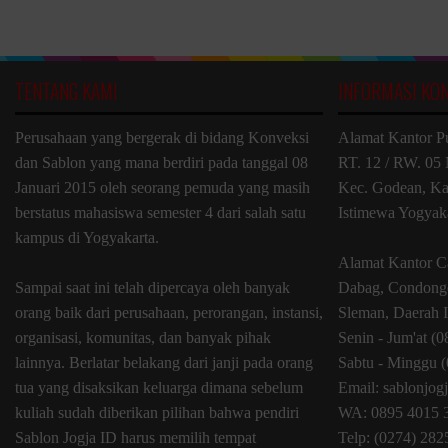
TENTANG KAMI
INFORMASI KO
Perusahaan yang bergerak di bidang Konveksi
Alamat Kantor P
dan Sablon yang mana berdiri pada tanggal 08
RT. 12 / RW. 05 
Januari 2015 oleh seorang pemuda yang masih
Kec. Godean, Ka
berstatus mahasiswa semester 4 dari salah satu
Istimewa Yogyak
kampus di Yogyakarta.
Alamat Kantor C
Sampai saat ini telah dipercaya oleh banyak
Dabag, Condongc
orang baik dari perusahaan, perorangan, instansi,
Sleman, Daerah 
organisasi, komunitas, dan banyak pihak
Senin - Jum'at (
lainnya. Berlatar belakang dari janji pada orang
Sabtu - Minggu (
tua yang disaksikan keluarga dimana sebelum
Email: sablonjo
kuliah sudah diberikan pilihan bahwa pendiri
WA: 0895 4015 
Sablon Jogja ID harus memilih tempat
Telp: (0274) 28