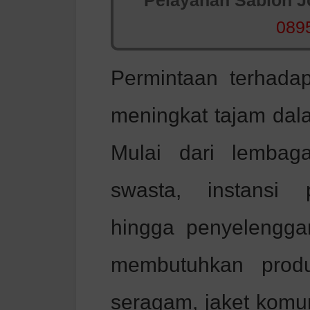
Pelayanan Sablon Jo
089
Permintaan terhada
meningkat tajam dala
Mulai dari lembag
swasta, instansi 
hingga penyelengga
membutuhkan produ
seragam, jaket komun