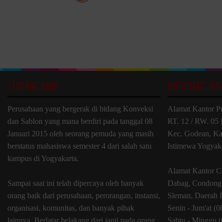
TENTANG KAMI
INFORMASI KO
Perusahaan yang bergerak di bidang Konveksi
Alamat Kantor P
dan Sablon yang mana berdiri pada tanggal 08
RT. 12 / RW. 05 
Januari 2015 oleh seorang pemuda yang masih
Kec. Godean, Ka
berstatus mahasiswa semester 4 dari salah satu
Istimewa Yogyak
kampus di Yogyakarta.
Alamat Kantor C
Sampai saat ini telah dipercaya oleh banyak
Dabag, Condongc
orang baik dari perusahaan, perorangan, instansi,
Sleman, Daerah 
organisasi, komunitas, dan banyak pihak
Senin - Jum'at (
lainnya. Berlatar belakang dari janji pada orang
Sabtu - Minggu (