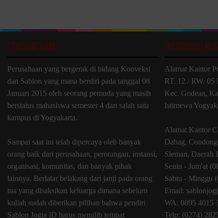
TENTANG KAMI
INFORMASI KO
Perusahaan yang bergerak di bidang Konveksi
Alamat Kantor P
dan Sablon yang mana berdiri pada tanggal 08
RT. 12 / RW. 05 
Januari 2015 oleh seorang pemuda yang masih
Kec. Godean, Ka
berstatus mahasiswa semester 4 dari salah satu
Istimewa Yogyak
kampus di Yogyakarta.
Alamat Kantor C
Sampai saat ini telah dipercaya oleh banyak
Dabag, Condongc
orang baik dari perusahaan, perorangan, instansi,
Sleman, Daerah 
organisasi, komunitas, dan banyak pihak
Senin - Jum'at (
lainnya. Berlatar belakang dari janji pada orang
Sabtu - Minggu (
tua yang disaksikan keluarga dimana sebelum
Email: sablonjo
kuliah sudah diberikan pilihan bahwa pendiri
WA: 0895 4015 
Sablon Jogja ID harus memilih tempat
Telp: (0274) 28