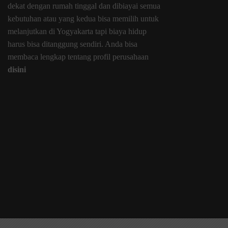
dekat dengan rumah tinggal dan dibiayai semua
kebutuhan atau yang kedua bisa memilih untuk
melanjutkan di Yogyakarta tapi biaya hidup
harus bisa ditanggung sendiri. Anda bisa
membaca lengkap tentang profil perusahaan
disini