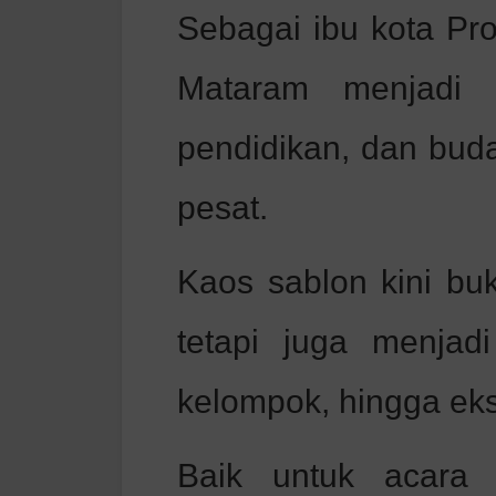
Sebagai ibu kota Pro
Mataram menjadi p
pendidikan, dan bud
pesat.
Kaos sablon kini bu
tetapi juga menjadi
kelompok, hingga eks
Baik untuk acara 