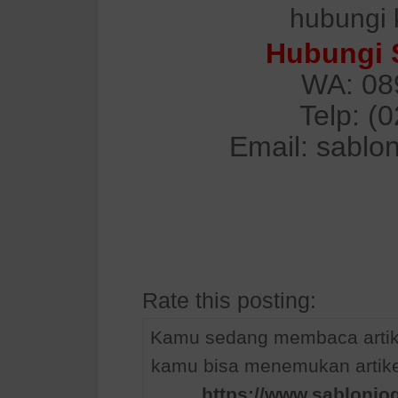
hubungi 
Hubungi 
WA: 08
Telp: (
Email: sablo
Rate this posting:
Kamu sedang membaca artik
kamu bisa menemukan artike
https://www.sablonjog