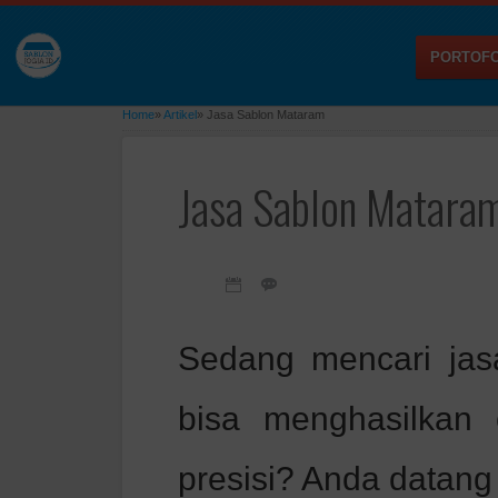
PORTOFO
Home
»
Artikel
»
Jasa Sablon Mataram
Jasa Sablon Matara
Sedang mencari jas
bisa menghasilkan 
presisi? Anda datang