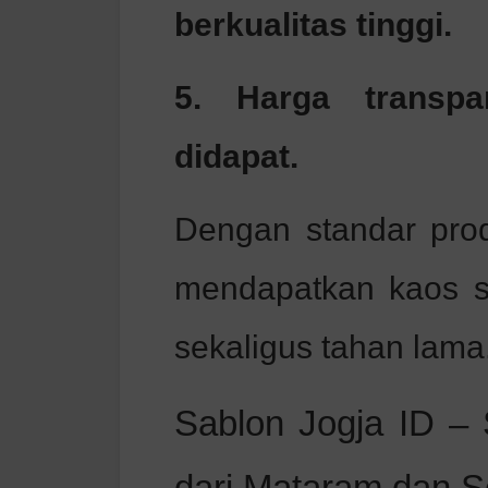
berkualitas tinggi.
5. Harga transpa
didapat.
Dengan standar prod
mendapatkan kaos s
sekaligus tahan lama
Sablon Jogja ID –
dari Mataram dan S