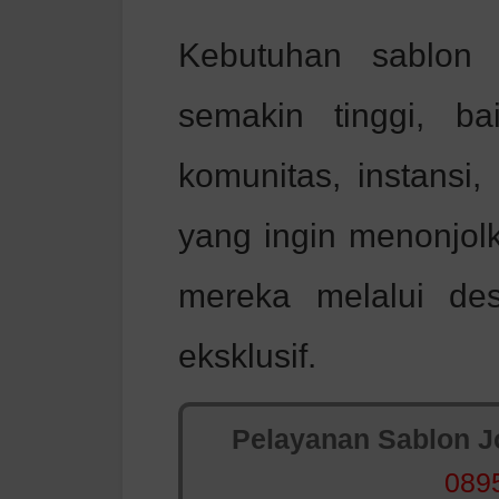
Kebutuhan sablon 
semakin tinggi, ba
komunitas, instansi,
yang ingin menonjolk
mereka melalui de
eksklusif.
Pelayanan Sablon Jo
089