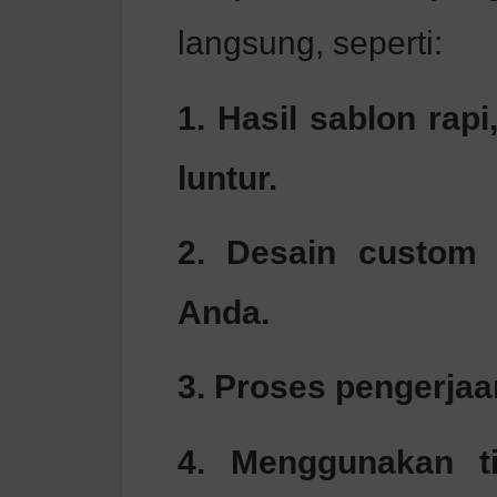
langsung, seperti:
1. Hasil sablon rapi
luntur.
2. Desain custom 
Anda.
3. Proses pengerjaan
4. Menggunakan ti