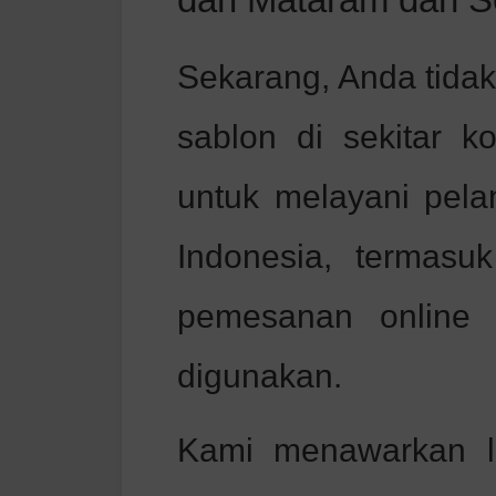
Sekarang, Anda tidak
sablon di sekitar k
untuk melayani pela
Indonesia, termasu
pemesanan online 
digunakan.
Kami menawarkan la