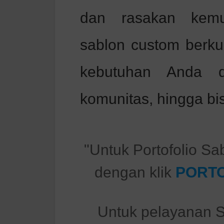
dan rasakan kem
sablon custom berkua
kebutuhan Anda d
komunitas, hingga bis
"Untuk Portofolio Sa
dengan klik
PORTO
Untuk pelayanan S