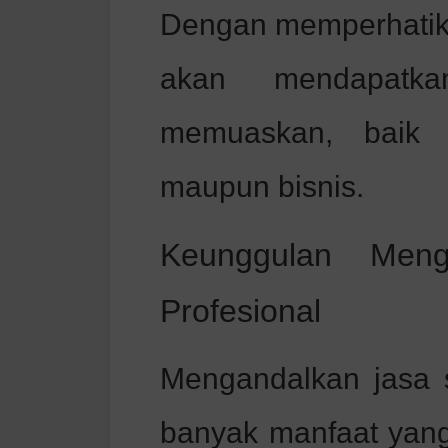
Dengan memperhatika
akan mendapatk
memuaskan, baik u
maupun bisnis.
Keunggulan Men
Profesional
Mengandalkan jasa s
banyak manfaat yang