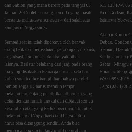
dan Sablon yang mana berdiri pada tanggal 08
RT. 12 / RW. 05 
Januari 2015 oleh seorang pemuda yang masih
Kec. Godean, Ka
berstatus mahasiswa semester 4 dari salah satu
Istimewa Yogyak
kampus di Yogyakarta.
Alamat Kantor C
Sampai saat ini telah dipercaya oleh banyak
Dabag, Condongc
orang baik dari perusahaan, perorangan, instansi,
Sleman, Daerah 
organisasi, komunitas, dan banyak pihak
Senin - Jum'at (
lainnya. Berlatar belakang dari janji pada orang
Sabtu - Minggu (
tua yang disaksikan keluarga dimana sebelum
Email: sablonjo
kuliah sudah diberikan pilihan bahwa pendiri
WA: 0895 4015 
Sablon Jogja ID harus memilih tempat
Telp: (0274) 28
melanjutkan jenjang pendidikan di tempat yang
dekat dengan rumah tinggal dan dibiayai semua
kebutuhan atau yang kedua bisa memilih untuk
melanjutkan di Yogyakarta tapi biaya hidup
harus bisa ditanggung sendiri. Anda bisa
membaca lengkap tentang profil perusahaan