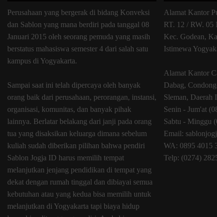
Perusahaan yang bergerak di bidang Konveksi
Alamat Kantor P
dan Sablon yang mana berdiri pada tanggal 08
RT. 12 / RW. 05 
Januari 2015 oleh seorang pemuda yang masih
Kec. Godean, Ka
berstatus mahasiswa semester 4 dari salah satu
Istimewa Yogyak
kampus di Yogyakarta.
Alamat Kantor C
Sampai saat ini telah dipercaya oleh banyak
Dabag, Condongc
orang baik dari perusahaan, perorangan, instansi,
Sleman, Daerah 
organisasi, komunitas, dan banyak pihak
Senin - Jum'at (
lainnya. Berlatar belakang dari janji pada orang
Sabtu - Minggu (
tua yang disaksikan keluarga dimana sebelum
Email: sablonjo
kuliah sudah diberikan pilihan bahwa pendiri
WA: 0895 4015 
Sablon Jogja ID harus memilih tempat
Telp: (0274) 28
melanjutkan jenjang pendidikan di tempat yang
dekat dengan rumah tinggal dan dibiayai semua
kebutuhan atau yang kedua bisa memilih untuk
melanjutkan di Yogyakarta tapi biaya hidup