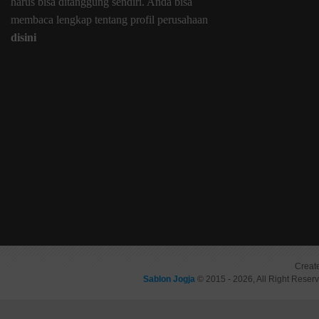
harus bisa ditanggung sendiri. Anda bisa
membaca lengkap tentang profil perusahaan
disini
Creat
Sablon Jogja
© 2015 - 2026, All Right Reser