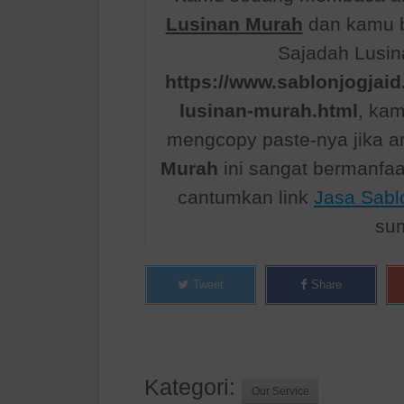
Lusinan Murah
dan kamu b
Sajadah Lusin
https://www.sablonjogjaid
lusinan-murah.html
, ka
mengcopy paste-nya jika ar
Murah
ini sangat bermanfa
cantumkan link
Jasa Sabl
sum
Tweet
Share
Kategori:
Our Service