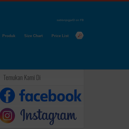
sablonjogjaID on FB
Produk
Size Chart
Price List
Temukan Kami Di