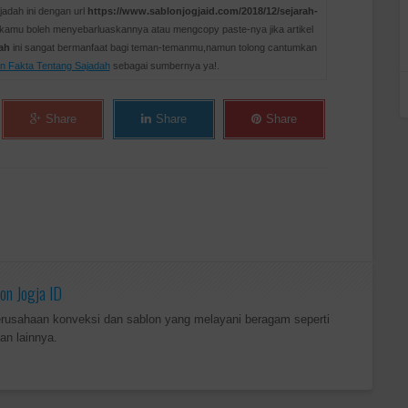
jadah ini dengan url
https://www.sablonjogjaid.com/2018/12/sejarah-
 kamu boleh menyebarluaskannya atau mengcopy paste-nya jika artikel
dah
ini sangat bermanfaat bagi teman-temanmu,namun tolong cantumkan
an Fakta Tentang Sajadah
sebagai sumbernya ya!.
Share
Share
Share
on Jogja ID
erusahaan konveksi dan sablon yang melayani beragam seperti
an lainnya.