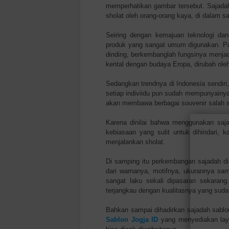
memperhatikan gambar tersebut. Sajadah
sholat oleh orang-orang kaya, di dalam s
Seiring dengan kemajuan teknologi da
produk yang sangat umum digunakan. Pa
dinding, berkembanglah fungsinya menja
kental dengan budaya Eropa, dirubah oleh
Sedangkan trendnya di Indonesia sendiri
setiap indiviidu pun sudah mempunyainya.
akan membawa berbagai souvenir salah s
Karena dinilai bahwa menggunakan saj
kebiasaan yang sulit untuk dihindari, 
menjalankan sholat.
Di samping itu perkembangan sajadah di
dari warnanya, motifnya, ukurannya sam
sangat laku sekali dipasaran sekaran
terjangkau dengan kualitasnya yang suda
Bahkan sampai dihadirkan sajadah sablo
Sablon Jogja ID
yang menyediakan la