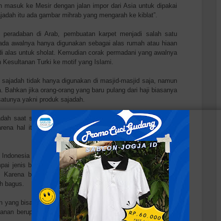
 masuk ke Mesir dengan jalan impor dari Asia untuk dipakai
ajadah itu ada gambar mihrab yang mengarah ke kiblat”.
n peradaban di Arab, pembuatan karpet menjadi salah satu
da awalnya hanya digunakan sebagai alas rumah atau hiaan
di alas untuk sholat. Kemudian corak permadani yang awalnya
 Kesultanan Turki ke motif yang Islami.
, sajadah tidak hanya digunakan di masjid-masjid saja, namun
 Bahkan jika orang-orang yang baru pulang dari haji biasanya
atunya yakni produk sajadah.
adah saat sholat di manapun dan kapan pun sudah menjadi
karena hal itu menyangkut kebersihan dan kekhusyu’an saat
 Indonesia saat ini banyak sekali memunculkan variasi mulai
pai jenis bahan yang digunakan. Dan penjualannya tersebut
g. Karena berdasarkan harga yang ditawarkan pun lumayan
h bagus.
n yang bisa dicustom sendiri desain gambarnya. Seperti kami
yanan berupa
pembuatan sablon sajadah lusinan murah
yang