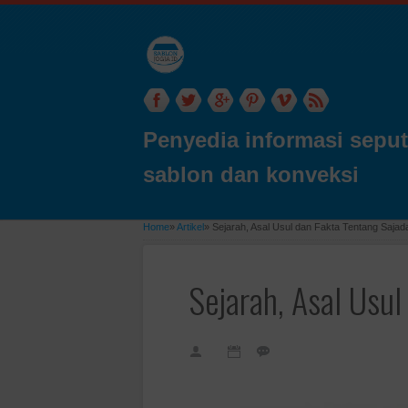
Penyedia informasi seput
sablon dan konveksi
Home
»
Artikel
»
Sejarah, Asal Usul dan Fakta Tentang Sajad
Sejarah, Asal Usul