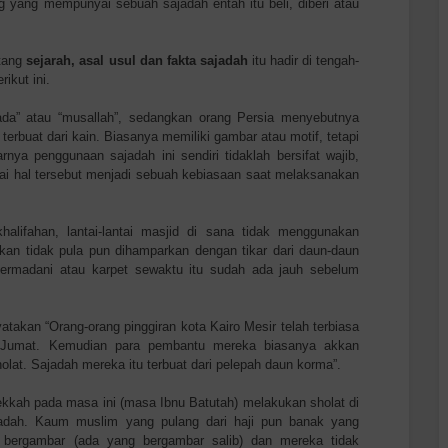
 yang mempunyai sebuah sajadah entah itu beli, diberi atau
ntang
sejarah, asal usul dan fakta sajadah
itu hadir di tengah-
ikut ini.
jada” atau “musallah”, sedangkan orang Persia menyebutnya
terbuat dari kain. Biasanya memiliki gambar atau motif, tetapi
nya penggunaan sajadah ini sendiri tidaklah bersifat wajib,
i hal tersebut menjadi sebuah kebiasaan saat melaksanakan
alifahan, lantai-lantai masjid di sana tidak menggunakan
kan tidak pula pun dihamparkan dengan tikar dari daun-daun
ermadani atau karpet sewaktu itu sudah ada jauh sebelum
atakan “Orang-orang pinggiran kota Kairo Mesir telah terbiasa
t Jumat. Kemudian para pembantu mereka biasanya akkan
at. Sajadah mereka itu terbuat dari pelepah daun korma”.
kah pada masa ini (masa Ibnu Batutah) melakukan sholat di
adah. Kaum muslim yang pulang dari haji pun banak yang
bergambar (ada yang bergambar salib) dan mereka tidak