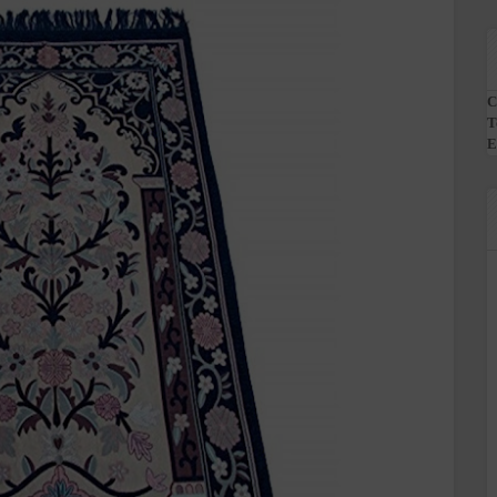
C
T
E