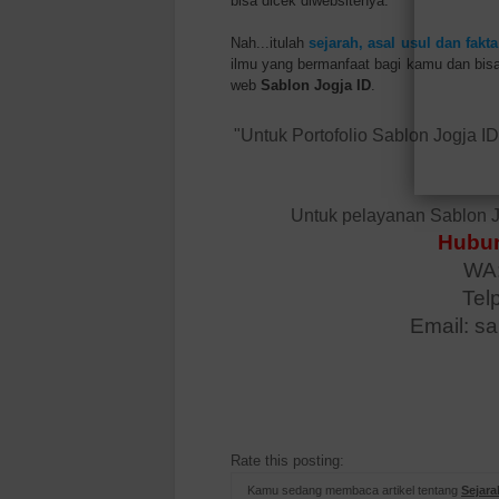
bisa dicek diwebsitenya.
Nah...itulah
sejarah, asal usul dan fakt
ilmu yang bermanfaat bagi kamu dan bis
web
Sablon Jogja ID
.
"Untuk Portofolio Sablon Jogja I
Untuk pelayanan Sablon J
Hubun
WA:
Tel
Email: s
Rate this posting:
Kamu sedang membaca artikel tentang
Sejara