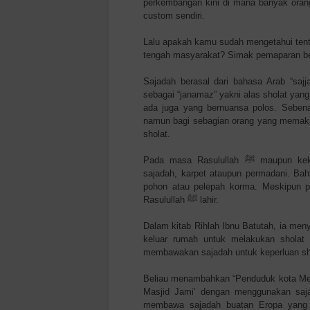
perkembangan kini di mana banyak orang
custom sendiri.
Lalu apakah kamu sudah mengetahui te
tengah masyarakat? Simak pemaparan ber
Sajadah berasal dari bahasa Arab “saj
sebagai “janamaz” yakni alas sholat yang 
ada juga yang bernuansa polos. Sebenar
namun bagi sebagian orang yang memaka
sholat.
Pada masa Rasulullah
ﷺ
maupun kekh
sajadah, karpet ataupun permadani. Bah
pohon atau pelepah korma. Meskipun p
Rasulullah
ﷺ
lahir.
Dalam kitab Rihlah Ibnu Batutah, ia meny
keluar rumah untuk melakukan shola
membawakan sajadah untuk keperluan shol
Beliau menambahkan “Penduduk kota Mek
Masjid Jami’ dengan menggunakan saj
membawa sajadah buatan Eropa yang 