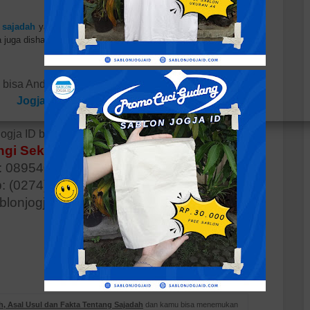
a sajadah
yang banyak kita pakai selama ini. Semoga menjadi
a juga dishare ke teman-teman lainnya dengan mencantumkan
D bisa Anda cek dengan klik
PORTOFOLIO Sablon
Jogja ID
"
ogja ID bisa Anda hubungi kontak dibawah
gi Sekarang Juga!
 0895401538547
p: (0274) 2825427
ablonjogjaid@gmail.com
Salam hangat,
Sablon Jogja ID
h, Asal Usul dan Fakta Tentang Sajadah
dan kamu bisa menemukan