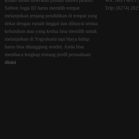
kuliah sudah diberikan pilihan bahwa pendiri
WA: 0895 4015 
Sablon Jogja ID harus memilih tempat
Telp: (0274) 28
melanjutkan jenjang pendidikan di tempat yang
dekat dengan rumah tinggal dan dibiayai semua
kebutuhan atau yang kedua bisa memilih untuk
melanjutkan di Yogyakarta tapi biaya hidup
harus bisa ditanggung sendiri. Anda bisa
membaca lengkap tentang profil perusahaan
disini