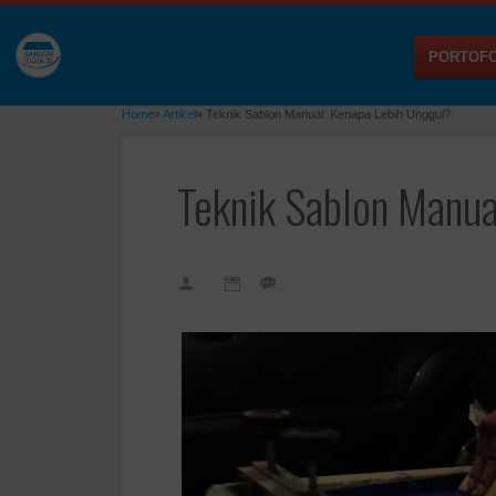
PORTOFO
Home
»
Artikel
»
Teknik Sablon Manual: Kenapa Lebih Unggul?
Teknik Sablon Manua