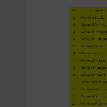
No
Kabupaten/
1
Konveksi Pacitan
2
Konveksi Ponorog
3
Konveksi Trengga
4
Konveksi Tulunga
5
Konveksi Blitar
6
Konveksi Kediri
7
Konveksi Malang
8
Konveksi Lumajan
9
Konveksi Jember
10
Konveksi Banyuwa
11
Konveksi Bondow
12
Konveksi Situbon
13
Konveksi Probolin