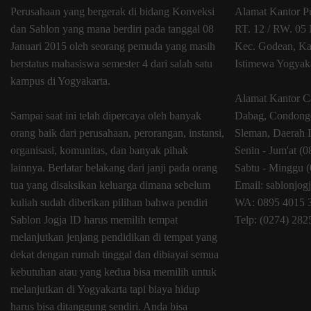
Perusahaan yang bergerak di bidang Konveksi
Alamat Kantor P
dan Sablon yang mana berdiri pada tanggal 08
RT. 12 / RW. 05 
Januari 2015 oleh seorang pemuda yang masih
Kec. Godean, Ka
berstatus mahasiswa semester 4 dari salah satu
Istimewa Yogyak
kampus di Yogyakarta.
Alamat Kantor C
Sampai saat ini telah dipercaya oleh banyak
Dabag, Condongc
orang baik dari perusahaan, perorangan, instansi,
Sleman, Daerah 
organisasi, komunitas, dan banyak pihak
Senin - Jum'at (
lainnya. Berlatar belakang dari janji pada orang
Sabtu - Minggu (
tua yang disaksikan keluarga dimana sebelum
Email: sablonjo
kuliah sudah diberikan pilihan bahwa pendiri
WA: 0895 4015 
Sablon Jogja ID harus memilih tempat
Telp: (0274) 28
melanjutkan jenjang pendidikan di tempat yang
dekat dengan rumah tinggal dan dibiayai semua
kebutuhan atau yang kedua bisa memilih untuk
melanjutkan di Yogyakarta tapi biaya hidup
harus bisa ditanggung sendiri. Anda bisa