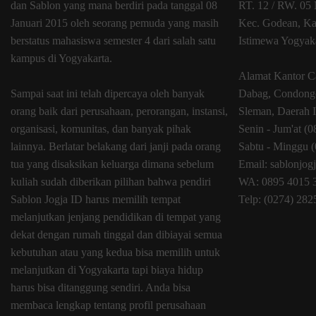
dan Sablon yang mana berdiri pada tanggal 08
RT. 12 / RW. 05 
Januari 2015 oleh seorang pemuda yang masih
Kec. Godean, Ka
berstatus mahasiswa semester 4 dari salah satu
Istimewa Yogyak
kampus di Yogyakarta.
Alamat Kantor C
Sampai saat ini telah dipercaya oleh banyak
Dabag, Condongc
orang baik dari perusahaan, perorangan, instansi,
Sleman, Daerah 
organisasi, komunitas, dan banyak pihak
Senin - Jum'at (
lainnya. Berlatar belakang dari janji pada orang
Sabtu - Minggu (
tua yang disaksikan keluarga dimana sebelum
Email: sablonjo
kuliah sudah diberikan pilihan bahwa pendiri
WA: 0895 4015 
Sablon Jogja ID harus memilih tempat
Telp: (0274) 28
melanjutkan jenjang pendidikan di tempat yang
dekat dengan rumah tinggal dan dibiayai semua
kebutuhan atau yang kedua bisa memilih untuk
melanjutkan di Yogyakarta tapi biaya hidup
harus bisa ditanggung sendiri. Anda bisa
membaca lengkap tentang profil perusahaan