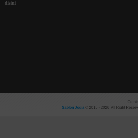
disini
Creat
Sablon Jogja
© 2015 - 2026, All Right Reser