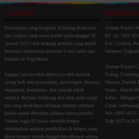
TENTANG KAMI
INFORMASI KO
Perusahaan yang bergerak di bidang Konveksi
Alamat Kantor P
dan Sablon yang mana berdiri pada tanggal 08
RT. 12 / RW. 05 
Januari 2015 oleh seorang pemuda yang masih
Kec. Godean, Ka
berstatus mahasiswa semester 4 dari salah satu
Istimewa Yogyak
kampus di Yogyakarta.
Alamat Kantor C
Sampai saat ini telah dipercaya oleh banyak
Dabag, Condongc
orang baik dari perusahaan, perorangan, instansi,
Sleman, Daerah 
organisasi, komunitas, dan banyak pihak
Senin - Jum'at (
lainnya. Berlatar belakang dari janji pada orang
Sabtu - Minggu (
tua yang disaksikan keluarga dimana sebelum
Email: sablonjo
kuliah sudah diberikan pilihan bahwa pendiri
WA: 0895 4015 
Sablon Jogja ID harus memilih tempat
Telp: (0274) 28
melanjutkan jenjang pendidikan di tempat yang
dekat dengan rumah tinggal dan dibiayai semua