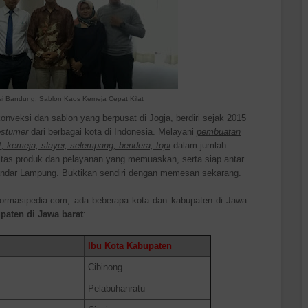
si Bandung, Sablon Kaos Kemeja Cepat Kilat
nveksi dan sablon yang berpusat di Jogja, berdiri sejak 2015
ostumer
dari berbagai kota di Indonesia. Melayani
pembuatan
et, kemeja, slayer, selempang, bendera, topi
dalam jumlah
litas produk dan pelayanan yang memuaskan, serta siap antar
Bandar Lampung. Buktikan sendiri dengan memesan sekarang.
nformasipedia.com, ada beberapa kota dan kabupaten di Jawa
upaten di Jawa barat
:
Ibu Kota Kabupaten
Cibinong
Pelabuhanratu