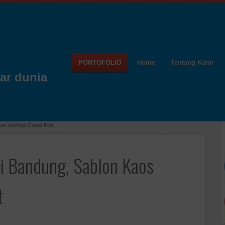
PORTOFOLIO
Home
Tentang Kami
ar dunia
os Kemeja Cepat Kilat
si Bandung, Sablon Kaos
t