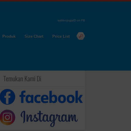
sablonjogjaID on FB
Produk
Size Chart
Price List
Temukan Kami Di